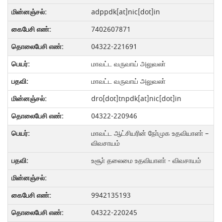
adppdk[at]nic[dot]in
7402607871
04322-221691
மாவட்ட வருவாய் அலுவலா்
மாவட்ட வருவாய் அலுவலா்
dro[dot]tnpdk[at]nic[dot]in
04322-220946
மாவட்ட ஆட்சியரின் நோ்முக உதவியாளா் –
விவசாயம்
உசூா் தலைமை உதவியாளா் - விவசாயம்
9942135193
04322-220245