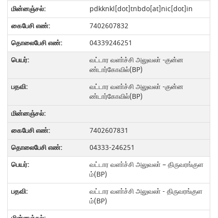
pdkknkl[dot]tnbdo[at]nic[dot]in
7402607832
04339246251
வட்டார வளா்ச்சி அலுவலா் -குன்ன
ண்டார்கோவில்(BP)
வட்டார வளா்ச்சி அலுவலா் -குன்ன
ண்டார்கோவில்(BP)
7402607831
04333-246251
வட்டார வளா்ச்சி அலுவலா் – திருவரங்குள
ம்(BP)
வட்டார வளா்ச்சி அலுவலா் - திருவரங்குள
ம்(BP)