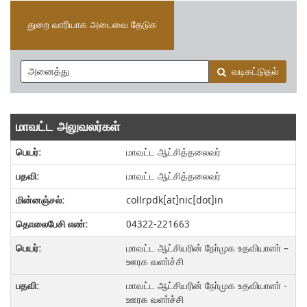
துறை வாரியாக அடைவை தேடுக
வடிகட்டுதல்
மாவட்ட அலுவலர்கள்
மாவட்ட ஆட்சித்தலைவர்
மாவட்ட ஆட்சித்தலைவர்
collrpdk[at]nic[dot]in
04322-221663
மாவட்ட ஆட்சியரின் நோ்முக உதவியாளா் –
ஊரக வளா்ச்சி
மாவட்ட ஆட்சியரின் நோ்முக உதவியாளா் -
ஊரக வளா்ச்சி