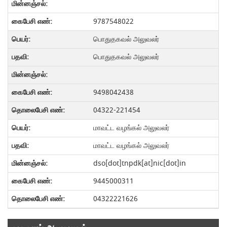
9787548022
பொதுதகவல் அலுவலர்
பொதுதகவல் அலுவலர்
9498042438
04322-221454
மாவட்ட வழங்கல் அலுவலர்
மாவட்ட வழங்கல் அலுவலர்
dso[dot]tnpdk[at]nic[dot]in
9445000311
04322221626