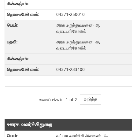
04371-250010
அரசு மருத்துவமனை- ஆ
வுடையார்கோவில்
அரசு மருத்துவமனை- ஆ
வுடையார்கோவில்
04371-233400
அடுத்த
வலைப்பக்கம் -
1
of 2
ஊரக வளர்ச்சிதுறை
வட்டார வளா்ச்சி அலுவலா் -ஆ