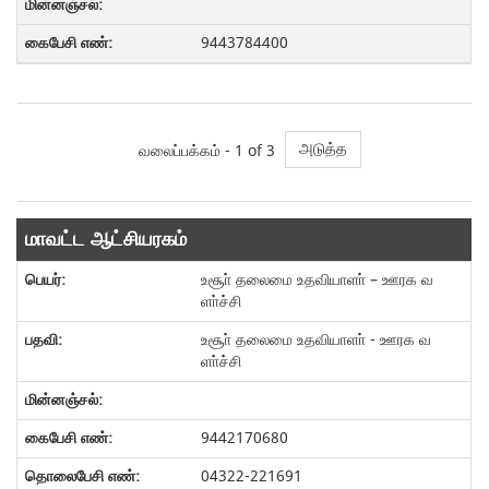
9443784400
அடுத்த
வலைப்பக்கம் -
1
of 3
மாவட்ட ஆட்சியரகம்
உசூா் தலைமை உதவியாளா் – ஊரக வ
ளா்ச்சி
உசூா் தலைமை உதவியாளா் - ஊரக வ
ளா்ச்சி
9442170680
04322-221691