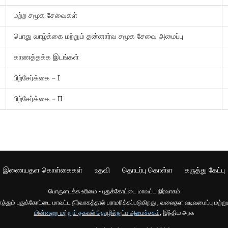
மற்ற சமூக சேவைகள்
பொது வாழ்க்கை மற்றும் தன்னார்வ சமூக சேவை அமைப்பு
காணத்தக்க இடங்கள்
பிற்சேர்க்கை – I
பிற்சேர்க்கை – II
இணையதள கொள்கைகள்
உதவி
தொடர்பு கொள்ள
கருத்து கேட்பு
பொருளடக்க உரிமை - புதுக்கோட்டை மாவட்ட நிர்வாகம்
் புதுக்கோட்டை மாவட்ட நிர்வாகத்தால் பராமரிக்கப்படுகிறது , வலைதள வடிவமைப்பு மற்றும
மின்னணு மற்றும் தகவல் தொழில்நுட்ப அமைச்சகம்
, இந்திய அரசு