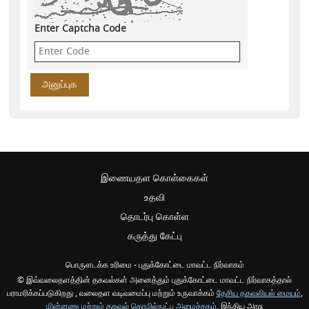
Enter Captcha Code
இணையதள கொள்கைகள்
உதவி
தொடர்பு கொள்ள
கருத்து கேட்பு
பொருளடக்க உரிமை - புதுக்கோட்டை மாவட்ட நிர்வாகம்
© இவ்வலைதளத்தின் தகவல்கள் அனைத்தும் புதுக்கோட்டை மாவட்ட நிர்வாகத்தால்
பராமரிக்கப்படுகிறது , வலைதள வடிவமைப்பு மற்றும் உருவாக்கம்
தேசிய தகவலியல் மையம்
,
மின்னணு மற்றும் தகவல் தொழில்நுட்ப அமைச்சகம்
, இந்திய அரசு