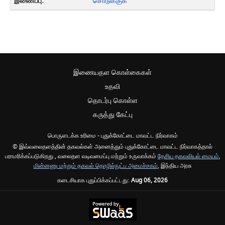
சொடுக்குக
இணையதள கொள்கைகள்
உதவி
தொடர்பு கொள்ள
கருத்து கேட்பு
பொருளடக்க உரிமை - புதுக்கோட்டை மாவட்ட நிர்வாகம்
© இவ்வலைதளத்தின் தகவல்கள் அனைத்தும் புதுக்கோட்டை மாவட்ட நிர்வாகத்தால்
பராமரிக்கப்படுகிறது , வலைதள வடிவமைப்பு மற்றும் உருவாக்கம்
தேசிய தகவலியல் மையம்
,
மின்னணு மற்றும் தகவல் தொழில்நுட்ப அமைச்சகம்
, இந்திய அரசு
கடைசியாக புதுப்பிக்கப்பட்டது:
Aug 06, 2026