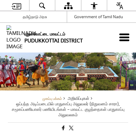
தமிழ்நாடு அரசு
Government of Tamil Nadu
புதுக்கோட்டை மாவட்டம்
PUDUKKOTTAI DISTRICT
அறிவிப்புகள்
முகப்பு பக்கம்
ஒப்பந்த அடிப்படையில் பாதுகாப்பு அலுவலர் (நிறுவனம் சாரா),
சமூகப்பணியாளர் பணியிடங்கள் – மாவட்ட குழந்தைகள் பாதுகாப்பு
அலுவலகம்